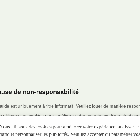
ause de non-responsabilité
uide est uniquement à titre informatif. Veuillez jouer de manière respo
 utilisons des cookies pour améliorer votre expérience. En restant sur
ite contient des liens d'affiliation. Nous pouvons recevoir une commiss
Nous utilisons des cookies pour améliorer votre expérience, analyser le
lémentaire pour vous.
trafic et personnaliser les publicités. Veuillez accepter ou paramétrer vo