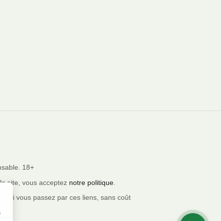
nsable. 18+
 le site, vous acceptez
notre politique
.
ion si vous passez par ces liens, sans coût
s