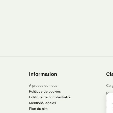
Information
Cl
À propos de nous
Ce g
Politique de cookies
Nous
Politique de confidentialité
Ce s
Mentions légales
supp
Plan du site