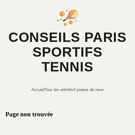
CONSEILS PARIS
SPORTIFS
TENNIS
Accueil
Tous les articles
À propos de nous
Page non trouvée