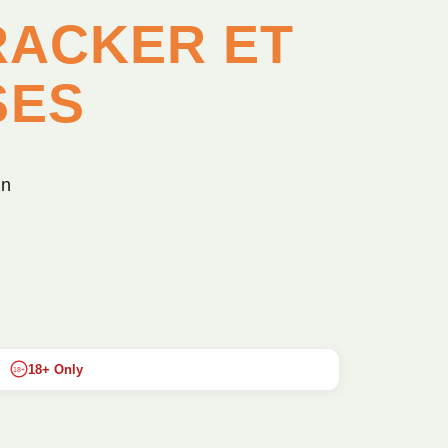
TRACKER ET
SES
in
18+ Only
18+