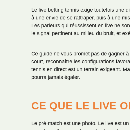
Le live betting tennis exige toutefois une
à une envie de se rattraper, puis à une mi
Les parieurs qui réussissent en live ne so
le signal pertinent au milieu du bruit, et e
Ce guide ne vous promet pas de gagner à c
court, reconnaître les configurations favor
tennis en direct est un terrain exigeant. M
pourra jamais égaler.
CE QUE LE LIVE 
Le pré-match est une photo. Le live est un 