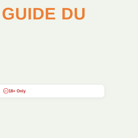
 GUIDE DU
18+ Only
18+