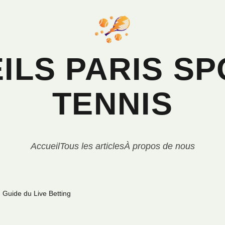
ILS PARIS SP
TENNIS
Accueil
Tous les articles
À propos de nous
: Guide du Live Betting