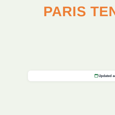
PARIS TE
Updated a