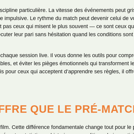
 discipline particulière. La vitesse des événements peut 
se impulsive. Le rythme du match peut devenir celui de v
nt pas ceux qui misent le plus souvent — ce sont ceux qu
xécuter leur pari sans hésitation quand les conditions sont
haque session live. Il vous donne les outils pour compre
ables, et éviter les pièges émotionnels qui transforment l
ais pour ceux qui acceptent d’apprendre ses règles, il of
OFFRE QUE LE PRÉ-MATC
film. Cette différence fondamentale change tout pour le pa