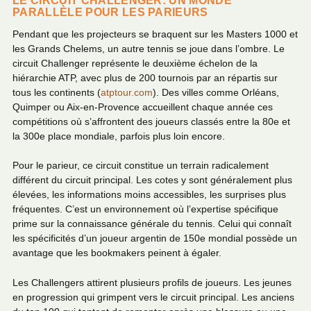
PARALLÈLE POUR LES PARIEURS
Pendant que les projecteurs se braquent sur les Masters 1000 et
les Grands Chelems, un autre tennis se joue dans l’ombre. Le
circuit Challenger représente le deuxième échelon de la
hiérarchie ATP, avec plus de 200 tournois par an répartis sur
tous les continents (
atptour.com
). Des villes comme Orléans,
Quimper ou Aix-en-Provence accueillent chaque année ces
compétitions où s’affrontent des joueurs classés entre la 80e et
la 300e place mondiale, parfois plus loin encore.
Pour le parieur, ce circuit constitue un terrain radicalement
différent du circuit principal. Les cotes y sont généralement plus
élevées, les informations moins accessibles, les surprises plus
fréquentes. C’est un environnement où l’expertise spécifique
prime sur la connaissance générale du tennis. Celui qui connaît
les spécificités d’un joueur argentin de 150e mondial possède un
avantage que les bookmakers peinent à égaler.
Les Challengers attirent plusieurs profils de joueurs. Les jeunes
en progression qui grimpent vers le circuit principal. Les anciens