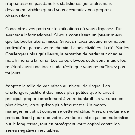
n’apparaissent pas dans les statistiques générales mais
deviennent visibles quand vous accumulez vos propres
observations.
Concentrez vos paris sur les situations où vous disposez d’un
avantage informationnel. Si vous connaissez un joueur mieux
que les bookmakers, misez. Si vous n’avez aucune information
particulière, passez votre chemin. La sélectivité est la clé. Sur les
Challengers plus qu’ailleurs, la tentation de parier sur chaque
match mène à la ruine. Les cotes élevées séduisent, mais elles
reflètent aussi une incertitude réelle que vous ne maîtrisez pas
toujours.
Adaptez la taille de vos mises au niveau de risque. Les
Challengers justifient des mises plus petites que le circuit
principal, proportionnellement à votre bankroll. La variance est
plus élevée, les surprises plus fréquentes. Un money
management strict compense cette volatilité. Visez un volume de
paris suffisant pour que votre avantage statistique se matérialise
sur le long terme, tout en protégeant votre capital contre les
séries négatives inévitables.