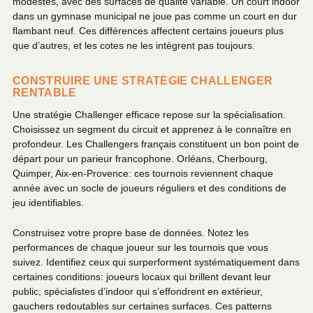
modestes, avec des surfaces de qualité variable. Un court indoor
dans un gymnase municipal ne joue pas comme un court en dur
flambant neuf. Ces différences affectent certains joueurs plus
que d’autres, et les cotes ne les intègrent pas toujours.
CONSTRUIRE UNE STRATÉGIE CHALLENGER
RENTABLE
Une stratégie Challenger efficace repose sur la spécialisation.
Choisissez un segment du circuit et apprenez à le connaître en
profondeur. Les Challengers français constituent un bon point de
départ pour un parieur francophone. Orléans, Cherbourg,
Quimper, Aix-en-Provence: ces tournois reviennent chaque
année avec un socle de joueurs réguliers et des conditions de
jeu identifiables.
Construisez votre propre base de données. Notez les
performances de chaque joueur sur les tournois que vous
suivez. Identifiez ceux qui surperforment systématiquement dans
certaines conditions: joueurs locaux qui brillent devant leur
public, spécialistes d’indoor qui s’effondrent en extérieur,
gauchers redoutables sur certaines surfaces. Ces patterns