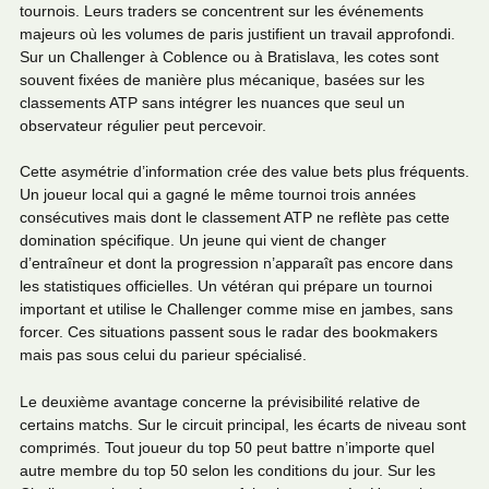
tournois. Leurs traders se concentrent sur les événements
majeurs où les volumes de paris justifient un travail approfondi.
Sur un Challenger à Coblence ou à Bratislava, les cotes sont
souvent fixées de manière plus mécanique, basées sur les
classements ATP sans intégrer les nuances que seul un
observateur régulier peut percevoir.
Cette asymétrie d’information crée des value bets plus fréquents.
Un joueur local qui a gagné le même tournoi trois années
consécutives mais dont le classement ATP ne reflète pas cette
domination spécifique. Un jeune qui vient de changer
d’entraîneur et dont la progression n’apparaît pas encore dans
les statistiques officielles. Un vétéran qui prépare un tournoi
important et utilise le Challenger comme mise en jambes, sans
forcer. Ces situations passent sous le radar des bookmakers
mais pas sous celui du parieur spécialisé.
Le deuxième avantage concerne la prévisibilité relative de
certains matchs. Sur le circuit principal, les écarts de niveau sont
comprimés. Tout joueur du top 50 peut battre n’importe quel
autre membre du top 50 selon les conditions du jour. Sur les