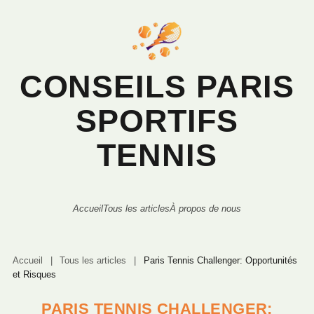
CONSEILS PARIS
SPORTIFS
TENNIS
Accueil
Tous les articles
À propos de nous
Accueil
|
Tous les articles
|
Paris Tennis Challenger: Opportunités
et Risques
PARIS TENNIS CHALLENGER: